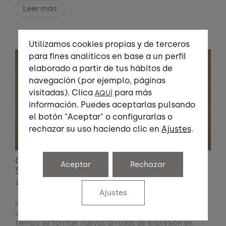
Leer más
Utilizamos cookies propias y de terceros
para fines analíticos en base a un perfil
elaborado a partir de tus hábitos de
navegación (por ejemplo, páginas
visitadas). Clica
para más
AQUÍ
información. Puedes aceptarlas pulsando
el botón "Aceptar" o configurarlas o
rechazar su uso haciendo clic en
Ajustes
.
CAUSAS Y FORMAS DE ELIMINAR LOS
Aceptar
Rechazar
SURCOS NASOGENIANOS
26 FEBRERO
Ajustes
Nuestra piel es un reflejo de lo que somos, de lo que
sentimos y de lo que hacemos. Conforme pasa el
tiempo se forman nuevas arrugas de expresión en