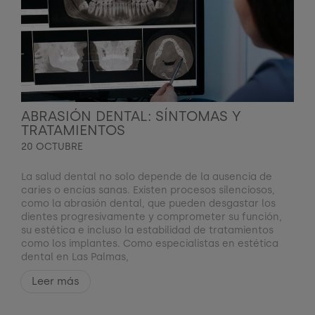
ABRASIÓN DENTAL: SÍNTOMAS Y
TRATAMIENTOS
20 OCTUBRE
La salud dental no solo depende de la ausencia de
caries o encías sanas. Existen procesos silenciosos,
como la abrasión dental, que pueden desgastar los
dientes progresivamente y comprometer su función,
su estética e incluso la estabilidad de tratamientos
como los implantes. Como especialistas en estética
dental en Las Palmas,
Leer más