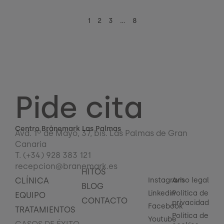
1
2
3
…
8
Pide cita
Centro Brånemark Las Palmas
Avd. 1º de Mayo, 37, bis. Las Palmas de Gran
Canaria
T. (+34) 928 383 121
recepcion@branemark.es
HITOS
CLÍNICA
Instagram
Aviso legal
BLOG
Linkedin
Política de
EQUIPO
CONTACTO
privacidad
Facebook
TRATAMIENTOS
Política de
Youtube