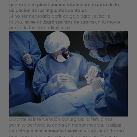
generar una
planificación totalmente exacta de la
ubicación de los implantes dentales.
Al no ser necesario abrir colgajo para revisar el
hueso,
no se utilizarán puntos de sutura
en la mayor
parte de los procedimientos.
Durante la intervención quirúrgica, la férula nos
permite perforar la encía en menor medida, realizar
una
cirugía mínimamente invasiva
y reducir de forma
considerable la duración de la operación. De esta