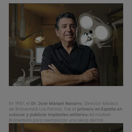
En 1987, el
Dr. José Manuel Navarro
, Director Médico
de Brånemark Las Palmas, fue el
primero en España en
colocar y publicar implantes unitarios
ad modum
Brånemark para reemplazar una pieza dental.