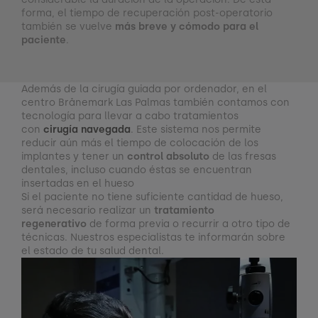
forma, el tiempo de recuperación post-operatorio
también se vuelve
más breve y cómodo para el
paciente
.
Además de la cirugía guiada por ordenador, en el
centro Brånemark Las Palmas también contamos con
tecnología para llevar a cabo tratamientos
con
cirugía navegada
. Este sistema nos permite
reducir aún más el tiempo de colocación de los
implantes y tener un
control absoluto
de las fresas
dentales, incluso cuando éstas se encuentran
insertadas en el hueso
Si el paciente no tiene suficiente cantidad de hueso,
será necesario realizar un
tratamiento
regenerativo
de forma previa o recurrir a otro tipo de
técnicas. Nuestros especialistas te informarán sobre
el estado de tu salud dental.