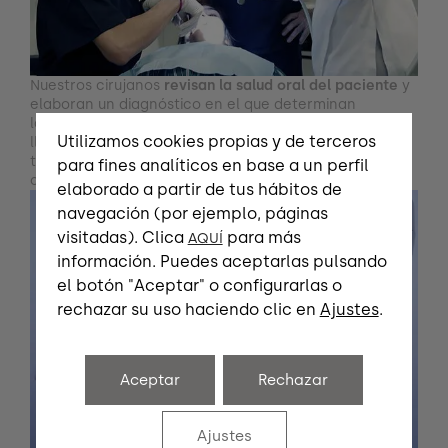
Nuestros cirujanos
revisan la salud oral del paciente
y
elaboran un diagnóstico en el que determinan
la
cantidad de implantes que son necesarios
para
Utilizamos cookies propias y de terceros
llevar a cabo la
rehabilitación oral
. Los doctores
también valoran si la cirugía guiada es viable en el
para fines analíticos en base a un perfil
caso de ese paciente.
elaborado a partir de tus hábitos de
navegación (por ejemplo, páginas
visitadas). Clica
para más
AQUÍ
información. Puedes aceptarlas pulsando
el botón "Aceptar" o configurarlas o
rechazar su uso haciendo clic en
Ajustes
.
Aceptar
Rechazar
Ajustes