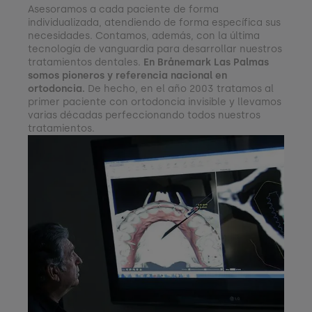
Asesoramos a cada paciente de forma
individualizada, atendiendo de forma específica sus
necesidades. Contamos, además, con la última
tecnología de vanguardia para desarrollar nuestros
tratamientos dentales.
En Brånemark Las Palmas
somos pioneros y referencia nacional en
ortodoncia.
De hecho, en el año 2003 tratamos al
primer paciente con ortodoncia invisible y llevamos
varias décadas perfeccionando todos nuestros
tratamientos.