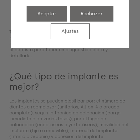
padecer alguna enfermedad,
siempre se
consultará y será valorado
el caso de manera
Aceptar
Rechazar
particular
por el cirujano
.
Ajustes
Todos estos factores influyen en la decisión de
proceder o no a colocar implantes dentales, pero
como
cada caso es diferente
, siempre hay que acudir
al dentista para tener un diagnóstico claro y
detallado.
¿Qué tipo de implante es
mejor?
Los implantes se pueden clasificar por: el número de
dientes a reemplazar (unitarios, All-on-4 o arcada
completa), según la técnica de colocación (carga
inmediata o en varias fases), por el lugar de
colocación (endo-óseos o yuxta-óseos), movilidad del
implante (fijo o removible), material del implante
(titanio o zirconio) y conexión del implante