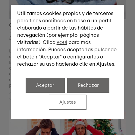
Utilizamos cookies propias y de terceros
para fines analíticos en base a un perfil
QUÉ TIPOS DE PRÓTESIS DENTALES
elaborado a partir de tus hábitos de
EXISTEN
navegación (por ejemplo, páginas
24 JULIO
visitadas). Clica
para más
AQUÍ
información. Puedes aceptarlas pulsando
Las prótesis dentales son dispositivos artificiales que
el botón "Aceptar" o configurarlas o
se emplean para sustituir dientes perdidos. En
Brånemark Las Palmas las personalizamos en función
rechazar su uso haciendo clic en
Ajustes
.
del estado de la salud oral del paciente y el número
de dientes ausentes Cuando hablamos de prótesis
dental, es frecuente pensar en la clásica dentadura
Aceptar
Rechazar
postiza. Sin embargo,
Leer más
Ajustes