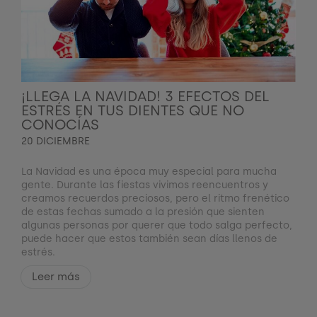
¡LLEGA LA NAVIDAD! 3 EFECTOS DEL
ESTRÉS EN TUS DIENTES QUE NO
CONOCÍAS
20 DICIEMBRE
La Navidad es una época muy especial para mucha
gente. Durante las fiestas vivimos reencuentros y
creamos recuerdos preciosos, pero el ritmo frenético
de estas fechas sumado a la presión que sienten
algunas personas por querer que todo salga perfecto,
puede hacer que estos también sean días llenos de
estrés.
Leer más